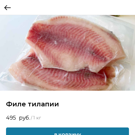
Филе тилапии
495
руб.
/
1 кг