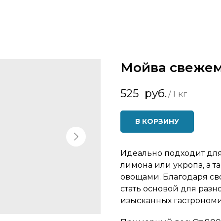
Мойва свеже
525
руб.
/
1 кг
В КОРЗИНУ
Идеально подходит для
лимона или укропа, а т
овощами. Благодаря сво
стать основой для разн
изысканных гастроном