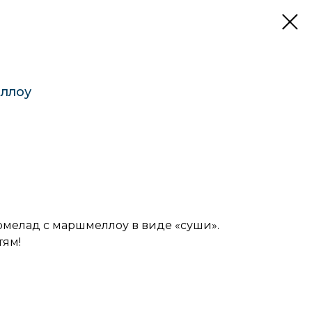
ллоу
мелад с маршмеллоу в виде «суши».
тям!