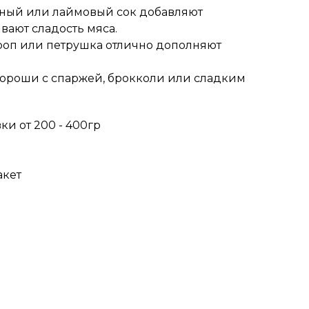
ный или лаймовый сок добавляют
вают сладость мяса.
кроп или петрушка отлично дополняют
ороши с спаржей, брокколи или сладким
и от 200 - 400гр
акет